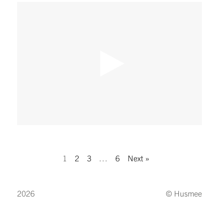
Kunsthal
1
2
3
…
6
Next »
2026
© Husmee